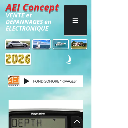
AEI Concept
VENTE
et
DÉPANNAGES
en
ELECTRONIQUE
FOND SONORE "RIVAGES"