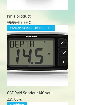
I'm a product
Prix original
Prix promotionnel
19,99 €
9,99 €
Cadran SONDEUR i40 SEUL
CADRAN Sondeur i40 seul
Prix
229,00 €
A Ribbon